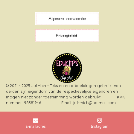
a
i
i
n
c
k
n
s
e
T
t
t
b
o
e
a
o
k
r
g
o
e
r
k
s
a
t
m
© 2021 - 2025 JufMich - Teksten en afbeeldingen gebruikt van
derden zijn eigendom van de respectievelijke eigenaren en
mogen niet zonder toestemming worden gebruikt
. KVK-
nummer: 98381946 Email: juf-mich@hotmail.com
E-mailadres
Instagram