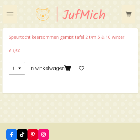
Ga
direct
naar
de
hoofdinhoud
Speurtocht keersommen gemixt tafel 2 t/m 5 & 10 winter
€ 1,50
In winkelwagen
F
T
P
I