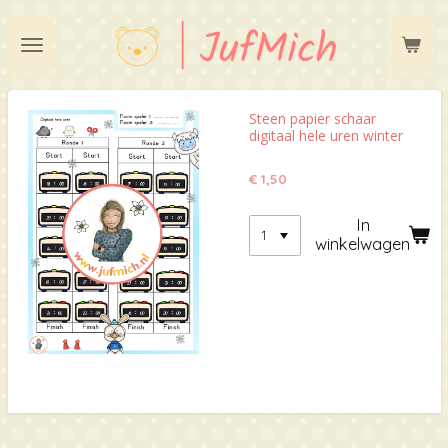
Ga
direct
naar
de
hoofdinhoud
Steen papier schaar
digitaal hele uren winter
€ 1,50
In
winkelwagen