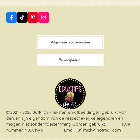
F
T
P
I
a
i
i
n
c
k
n
s
e
T
t
t
b
o
e
a
o
k
r
g
o
e
r
k
s
a
t
m
© 2021 - 2025 JufMich - Teksten en afbeeldingen gebruikt van
derden zijn eigendom van de respectievelijke eigenaren en
mogen niet zonder toestemming worden gebruikt
. KVK-
nummer: 98381946 Email: juf-mich@hotmail.com