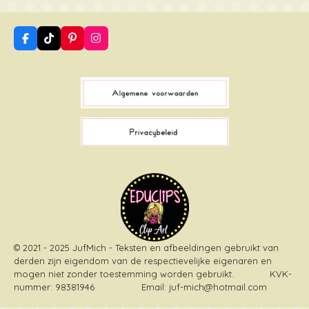
F
T
P
I
a
i
i
n
c
k
n
s
e
T
t
t
b
o
e
a
o
k
r
g
o
e
r
k
s
a
t
m
© 2021 - 2025 JufMich - Teksten en afbeeldingen gebruikt van
derden zijn eigendom van de respectievelijke eigenaren en
mogen niet zonder toestemming worden gebruikt
. KVK-
nummer: 98381946 Email: juf-mich@hotmail.com