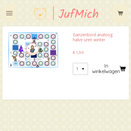
Ga
direct
naar
de
hoofdinhoud
Ganzenbord analoog
halve uren winter
€ 1,50
In
winkelwagen