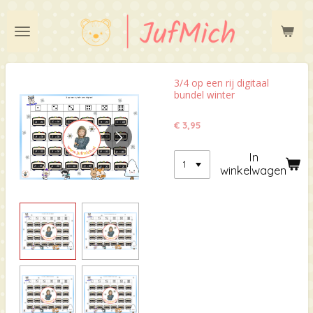
Ga
direct
naar
de
hoofdinhoud
3/4 op een rij digitaal
bundel winter
€ 3,95
In
winkelwagen