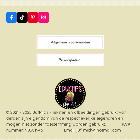
F
T
P
I
a
i
i
n
c
k
n
s
e
T
t
t
b
o
e
a
o
k
r
g
o
e
r
k
s
a
t
m
© 2021 - 2025 JufMich - Teksten en afbeeldingen gebruikt van
derden zijn eigendom van de respectievelijke eigenaren en
mogen niet zonder toestemming worden gebruikt
. KVK-
nummer: 98381946 Email: juf-mich@hotmail.com