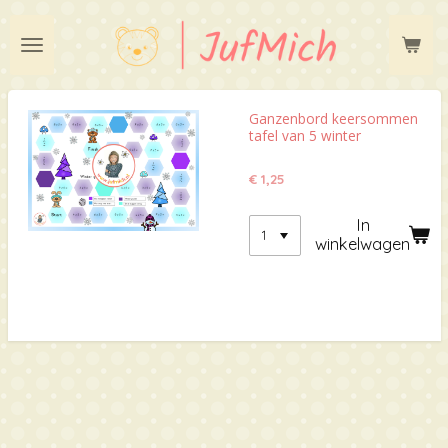
Ga
direct
naar
de
hoofdinhoud
Ganzenbord keersommen
tafel van 5 winter
€ 1,25
In
winkelwagen