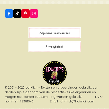
F
T
P
I
a
i
i
n
c
k
n
s
e
T
t
t
b
o
e
a
o
k
r
g
o
e
r
k
s
a
t
m
© 2021 - 2025 JufMich - Teksten en afbeeldingen gebruikt van
derden zijn eigendom van de respectievelijke eigenaren en
mogen niet zonder toestemming worden gebruikt
. KVK-
nummer: 98381946 Email: juf-mich@hotmail.com