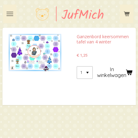
Ga
direct
naar
de
hoofdinhoud
Ganzenbord keersommen
tafel van 4 winter
€ 1,25
In
winkelwagen