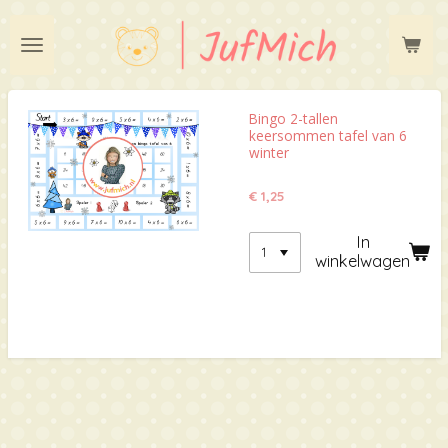
Ga
direct
naar
de
hoofdinhoud
Bingo 2-tallen
keersommen tafel van 6
winter
€ 1,25
In
winkelwagen