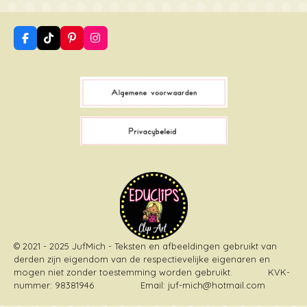
F
T
P
I
a
i
i
n
c
k
n
s
e
T
t
t
b
o
e
a
o
k
r
g
o
e
r
k
s
a
t
m
© 2021 - 2025 JufMich - Teksten en afbeeldingen gebruikt van
derden zijn eigendom van de respectievelijke eigenaren en
mogen niet zonder toestemming worden gebruikt
. KVK-
nummer: 98381946 Email: juf-mich@hotmail.com