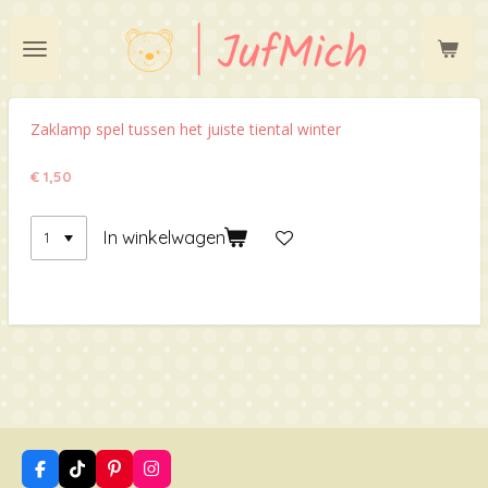
Ga
direct
naar
de
hoofdinhoud
Zaklamp spel tussen het juiste tiental winter
€ 1,50
In winkelwagen
F
T
P
I