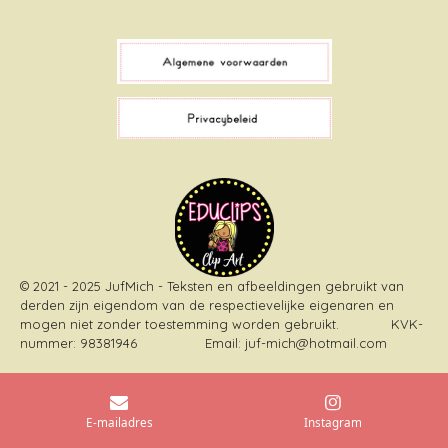
a
i
i
n
c
k
n
s
e
T
t
t
b
o
e
a
o
k
r
g
o
e
r
k
s
a
t
m
© 2021 - 2025 JufMich - Teksten en afbeeldingen gebruikt van
derden zijn eigendom van de respectievelijke eigenaren en
mogen niet zonder toestemming worden gebruikt
. KVK-
nummer: 98381946 Email: juf-mich@hotmail.com
E-mailadres
Instagram