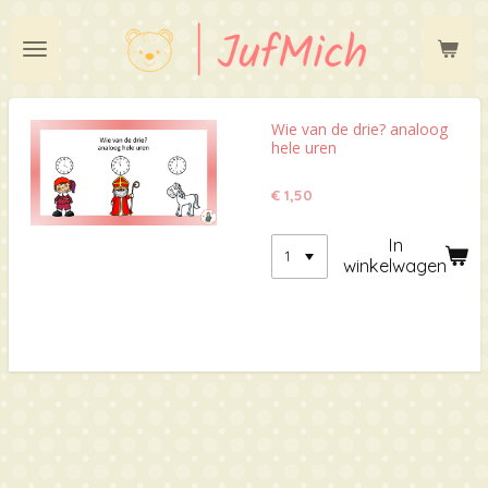
Ga
direct
naar
de
hoofdinhoud
Wie van de drie? analoog
hele uren
€ 1,50
In
winkelwagen