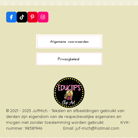
F
T
P
I
a
i
i
n
c
k
n
s
e
T
t
t
b
o
e
a
o
k
r
g
o
e
r
k
s
a
t
m
© 2021 - 2025 JufMich - Teksten en afbeeldingen gebruikt van
derden zijn eigendom van de respectievelijke eigenaren en
mogen niet zonder toestemming worden gebruikt
. KVK-
nummer: 98381946 Email: juf-mich@hotmail.com