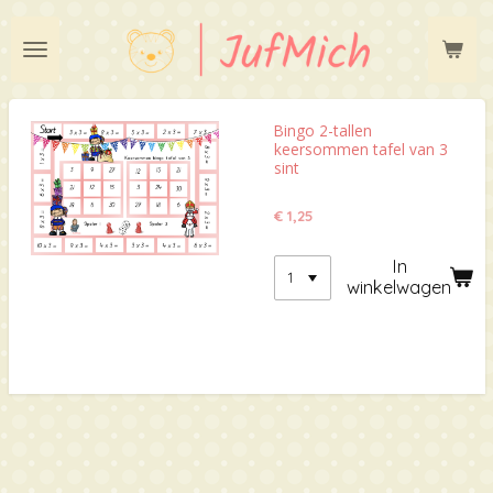
Ga
direct
naar
de
hoofdinhoud
Bingo 2-tallen
keersommen tafel van 3
sint
€ 1,25
In
winkelwagen