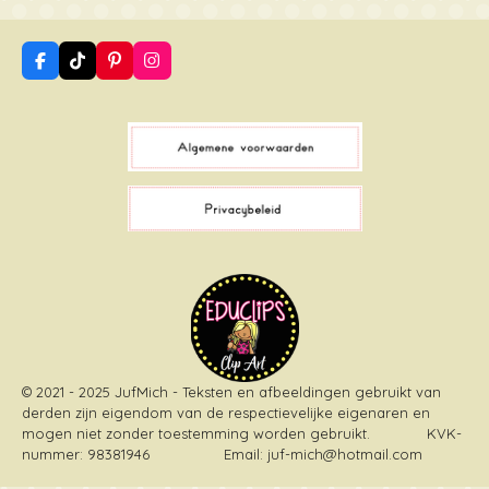
F
T
P
I
a
i
i
n
c
k
n
s
e
T
t
t
b
o
e
a
o
k
r
g
o
e
r
k
s
a
t
m
© 2021 - 2025 JufMich - Teksten en afbeeldingen gebruikt van
derden zijn eigendom van de respectievelijke eigenaren en
mogen niet zonder toestemming worden gebruikt
. KVK-
nummer: 98381946 Email: juf-mich@hotmail.com