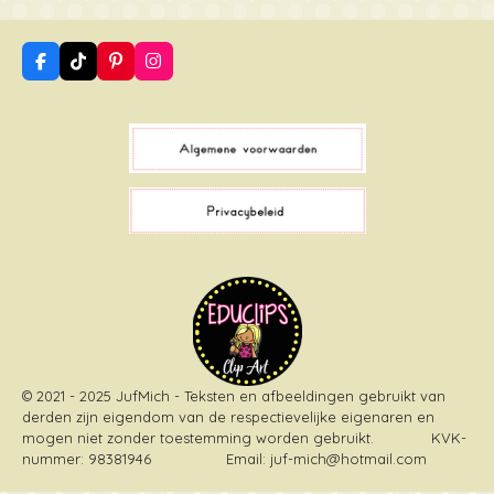
F
T
P
I
a
i
i
n
c
k
n
s
e
T
t
t
b
o
e
a
o
k
r
g
o
e
r
k
s
a
t
m
© 2021 - 2025 JufMich - Teksten en afbeeldingen gebruikt van
derden zijn eigendom van de respectievelijke eigenaren en
mogen niet zonder toestemming worden gebruikt
. KVK-
nummer: 98381946 Email: juf-mich@hotmail.com