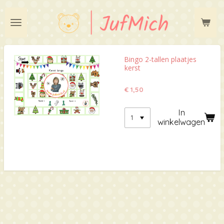
Ga
direct
naar
de
hoofdinhoud
Bingo 2-tallen plaatjes
kerst
€ 1,50
In
winkelwagen