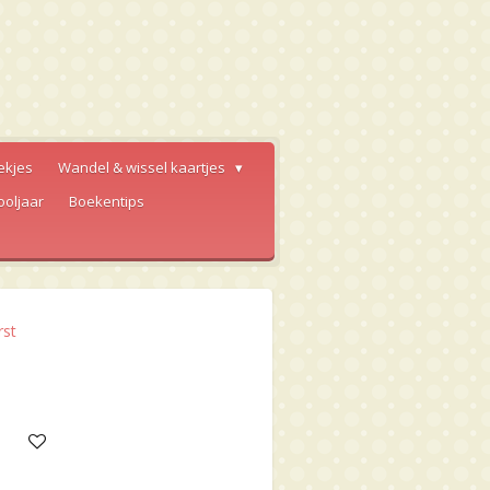
ekjes
Wandel & wissel kaartjes
ooljaar
Boekentips
rst