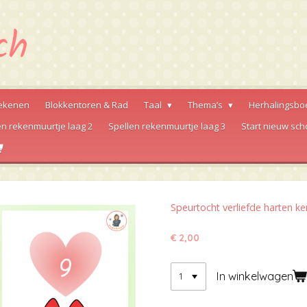
ekenen
Blokkentoren & Rad
Taal
Thema’s
Herhalingsbo
en rekenmuurtje laag 2
Spellen rekenmuurtje laag 3
Start nieuw sch
Speurtocht verliefde harten ke
€ 2,00
In winkelwagen