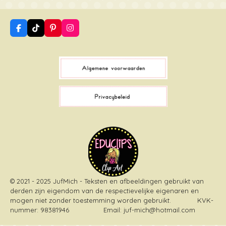
F
T
P
I
a
i
i
n
c
k
n
s
e
T
t
t
b
o
e
a
o
k
r
g
o
e
r
k
s
a
t
m
© 2021 - 2025 JufMich - Teksten en afbeeldingen gebruikt van
derden zijn eigendom van de respectievelijke eigenaren en
mogen niet zonder toestemming worden gebruikt
. KVK-
nummer: 98381946 Email: juf-mich@hotmail.com