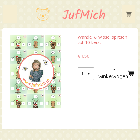
Ga
direct
naar
de
hoofdinhoud
Wandel & wissel splitsen
tot 10 kerst
€ 1,50
In
winkelwagen