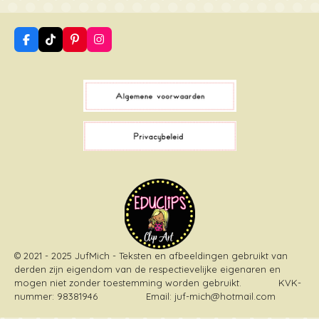
F
T
P
I
a
i
i
n
c
k
n
s
e
T
t
t
b
o
e
a
o
k
r
g
o
e
r
k
s
a
t
m
© 2021 - 2025 JufMich - Teksten en afbeeldingen gebruikt van
derden zijn eigendom van de respectievelijke eigenaren en
mogen niet zonder toestemming worden gebruikt
. KVK-
nummer: 98381946 Email: juf-mich@hotmail.com