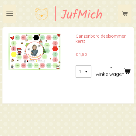
Ga
direct
naar
de
hoofdinhoud
Ganzenbord deelsommen
kerst
€ 1,50
In
winkelwagen