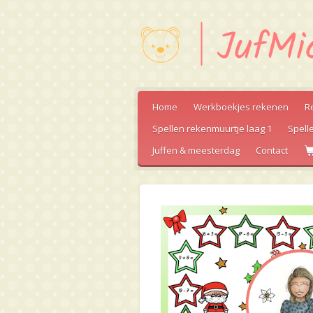
Ga
direct
naar
de
hoofdinhoud
Home
Werkboekjes rekenen
R
Spellen rekenmuurtje laag 1
Spell
Juffen & meesterdag
Contact