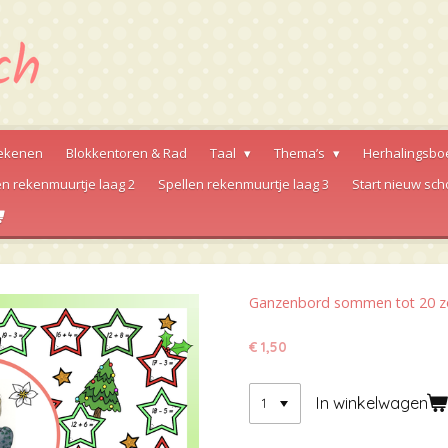
ekenen
Blokkentoren & Rad
Taal
Thema’s
Herhalingsbo
en rekenmuurtje laag 2
Spellen rekenmuurtje laag 3
Start nieuw sch
Ganzenbord sommen tot 20 zon
€ 1,50
In winkelwagen