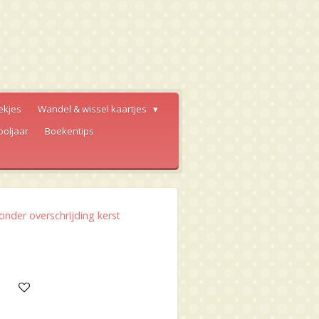
ekjes
Wandel & wissel kaartjes
ooljaar
Boekentips
der overschrijding kerst