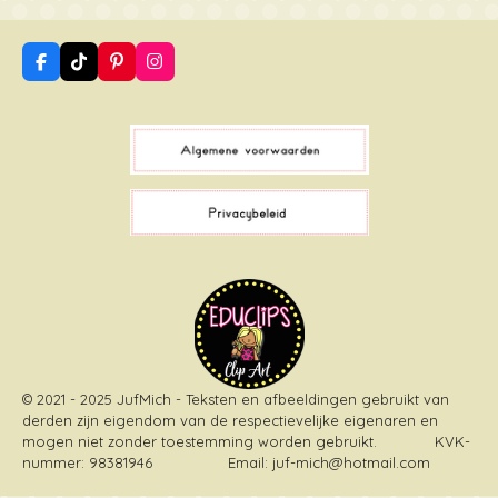
F
T
P
I
a
i
i
n
c
k
n
s
e
T
t
t
b
o
e
a
o
k
r
g
o
e
r
k
s
a
t
m
© 2021 - 2025 JufMich - Teksten en afbeeldingen gebruikt van
derden zijn eigendom van de respectievelijke eigenaren en
mogen niet zonder toestemming worden gebruikt
. KVK-
nummer: 98381946 Email: juf-mich@hotmail.com