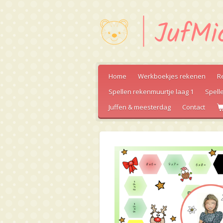
Ga
direct
naar
de
hoofdinhoud
Home
Werkboekjes rekenen
R
Spellen rekenmuurtje laag 1
Spell
Juffen & meesterdag
Contact