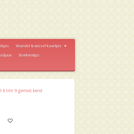
ekjes
Wandel & wissel kaartjes
ooljaar
Boekentips
6 t/m 9 gemixt kerst