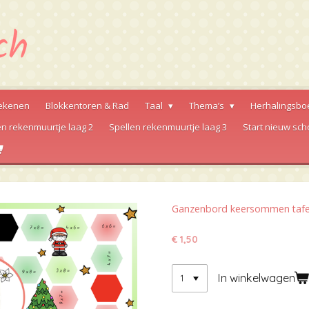
ekenen
Blokkentoren & Rad
Taal
Thema’s
Herhalingsbo
en rekenmuurtje laag 2
Spellen rekenmuurtje laag 3
Start nieuw sch
Ganzenbord keersommen tafel 
€ 1,50
In winkelwagen