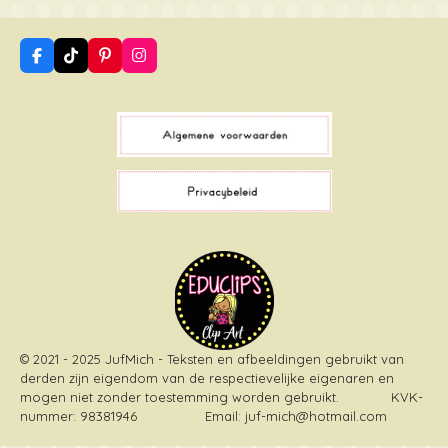
F
T
P
I
a
i
i
n
c
k
n
s
e
T
t
t
b
o
e
a
o
k
r
g
o
e
r
k
s
a
t
m
© 2021 - 2025 JufMich - Teksten en afbeeldingen gebruikt van
derden zijn eigendom van de respectievelijke eigenaren en
mogen niet zonder toestemming worden gebruikt
. KVK-
nummer: 98381946 Email: juf-mich@hotmail.com