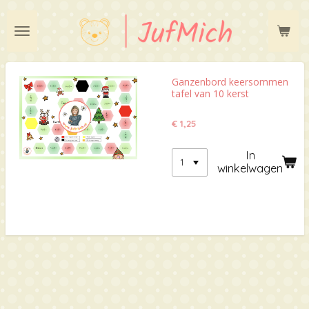
Ga
direct
naar
de
hoofdinhoud
Ganzenbord keersommen
tafel van 10 kerst
€ 1,25
In
winkelwagen