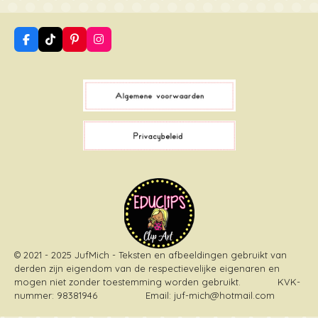
F
T
P
I
a
i
i
n
c
k
n
s
e
T
t
t
b
o
e
a
o
k
r
g
o
e
r
k
s
a
t
m
© 2021 - 2025 JufMich - Teksten en afbeeldingen gebruikt van
derden zijn eigendom van de respectievelijke eigenaren en
mogen niet zonder toestemming worden gebruikt
. KVK-
nummer: 98381946 Email: juf-mich@hotmail.com