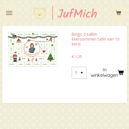
Ga
direct
naar
de
hoofdinhoud
Bingo 2-tallen
keersommen tafel van 10
kerst
€ 1,25
In
winkelwagen