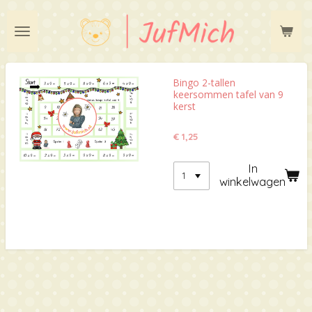
Ga
direct
naar
de
hoofdinhoud
Bingo 2-tallen
keersommen tafel van 9
kerst
€ 1,25
In
winkelwagen