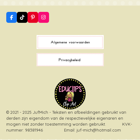
F
T
P
I
a
i
i
n
c
k
n
s
e
T
t
t
b
o
e
a
o
k
r
g
o
e
r
k
s
a
t
m
© 2021 - 2025 JufMich - Teksten en afbeeldingen gebruikt van
derden zijn eigendom van de respectievelijke eigenaren en
mogen niet zonder toestemming worden gebruikt
. KVK-
nummer: 98381946 Email: juf-mich@hotmail.com