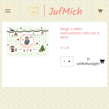
Ga
direct
naar
de
hoofdinhoud
Bingo 2-tallen
keersommen tafel van 8
kerst
€ 1,25
In
winkelwagen