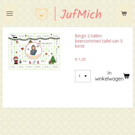
Ga
direct
naar
de
hoofdinhoud
Bingo 2-tallen
keersommen tafel van 5
kerst
€ 1,25
In
winkelwagen