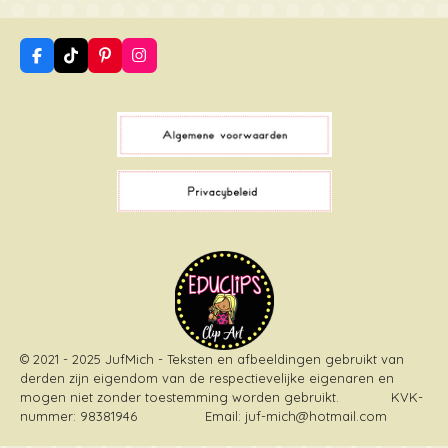
F
T
P
I
a
i
i
n
c
k
n
s
e
T
t
t
b
o
e
a
o
k
r
g
o
e
r
k
s
a
t
m
© 2021 - 2025 JufMich - Teksten en afbeeldingen gebruikt van
derden zijn eigendom van de respectievelijke eigenaren en
mogen niet zonder toestemming worden gebruikt
. KVK-
nummer: 98381946 Email: juf-mich@hotmail.com