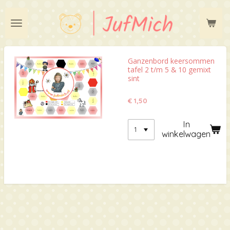
Ga
direct
naar
de
hoofdinhoud
Ganzenbord keersommen
tafel 2 t/m 5 & 10 gemixt
sint
€ 1,50
In
winkelwagen