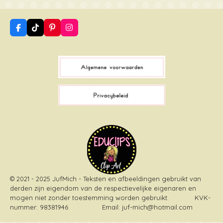
F
T
P
I
a
i
i
n
c
k
n
s
e
T
t
t
b
o
e
a
o
k
r
g
o
e
r
k
s
a
t
m
© 2021 - 2025 JufMich - Teksten en afbeeldingen gebruikt van
derden zijn eigendom van de respectievelijke eigenaren en
mogen niet zonder toestemming worden gebruikt
. KVK-
nummer: 98381946 Email: juf-mich@hotmail.com