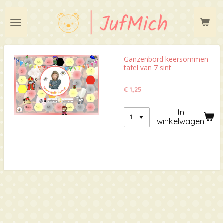
Ga
direct
naar
de
hoofdinhoud
Ganzenbord keersommen
tafel van 7 sint
€ 1,25
In
winkelwagen