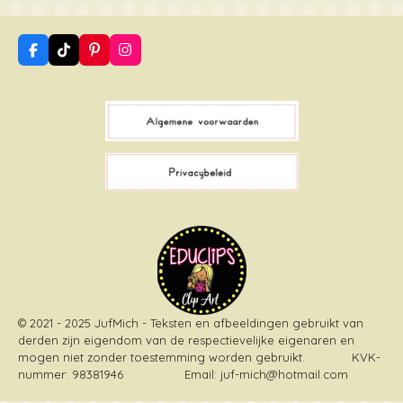
F
T
P
I
a
i
i
n
c
k
n
s
e
T
t
t
b
o
e
a
o
k
r
g
o
e
r
k
s
a
t
m
© 2021 - 2025 JufMich - Teksten en afbeeldingen gebruikt van
derden zijn eigendom van de respectievelijke eigenaren en
mogen niet zonder toestemming worden gebruikt
. KVK-
nummer: 98381946 Email: juf-mich@hotmail.com