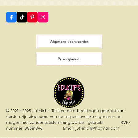
F
T
P
I
a
i
i
n
c
k
n
s
e
T
t
t
b
o
e
a
o
k
r
g
o
e
r
k
s
a
t
m
© 2021 - 2025 JufMich - Teksten en afbeeldingen gebruikt van
derden zijn eigendom van de respectievelijke eigenaren en
mogen niet zonder toestemming worden gebruikt
. KVK-
nummer: 98381946 Email: juf-mich@hotmail.com