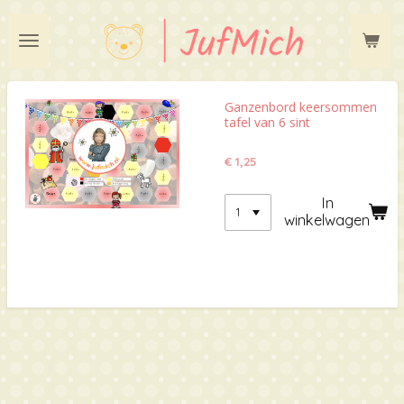
Ga
direct
naar
de
hoofdinhoud
Ganzenbord keersommen
tafel van 6 sint
€ 1,25
In
winkelwagen