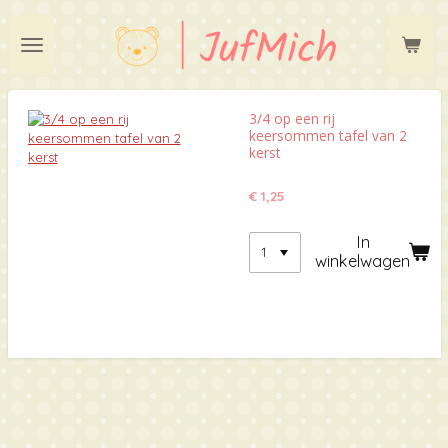
Ga
direct
naar
de
hoofdinhoud
3/4 op een rij
keersommen tafel van 2
kerst
€ 1,25
In
winkelwagen