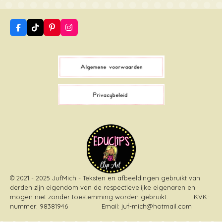
F
T
P
I
a
i
i
n
c
k
n
s
e
T
t
t
b
o
e
a
o
k
r
g
o
e
r
k
s
a
t
m
© 2021 - 2025 JufMich - Teksten en afbeeldingen gebruikt van
derden zijn eigendom van de respectievelijke eigenaren en
mogen niet zonder toestemming worden gebruikt
. KVK-
nummer: 98381946 Email: juf-mich@hotmail.com