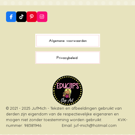
F
T
P
I
a
i
i
n
c
k
n
s
e
T
t
t
b
o
e
a
o
k
r
g
o
e
r
k
s
a
t
m
© 2021 - 2025 JufMich - Teksten en afbeeldingen gebruikt van
derden zijn eigendom van de respectievelijke eigenaren en
mogen niet zonder toestemming worden gebruikt
. KVK-
nummer: 98381946 Email: juf-mich@hotmail.com