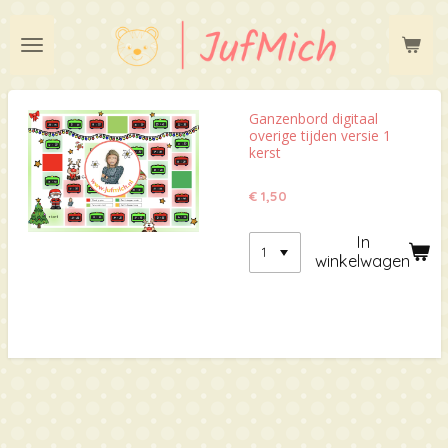
Ga
direct
naar
de
hoofdinhoud
Ganzenbord digitaal
overige tijden versie 1
kerst
€ 1,50
In
winkelwagen