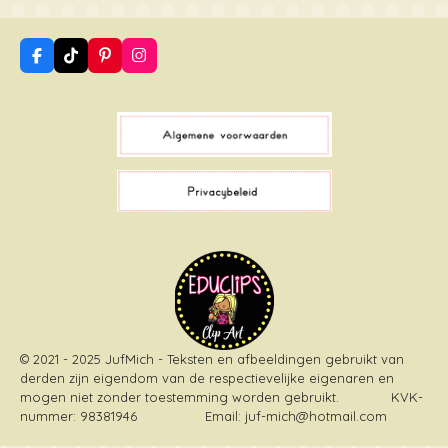
F
T
P
I
a
i
i
n
c
k
n
s
e
T
t
t
b
o
e
a
o
k
r
g
o
e
r
k
s
a
t
m
© 2021 - 2025 JufMich - Teksten en afbeeldingen gebruikt van
derden zijn eigendom van de respectievelijke eigenaren en
mogen niet zonder toestemming worden gebruikt
. KVK-
nummer: 98381946 Email: juf-mich@hotmail.com