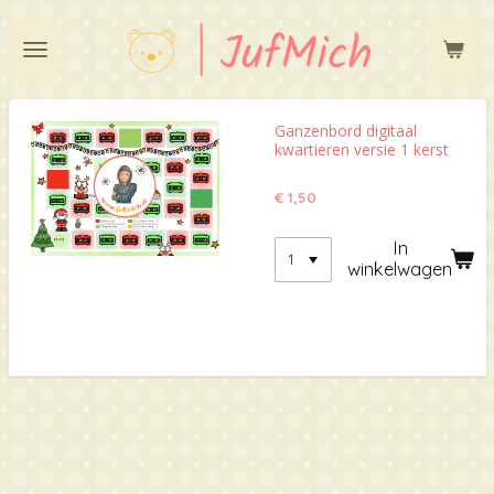
Ga
direct
naar
de
hoofdinhoud
Ganzenbord digitaal
kwartieren versie 1 kerst
€ 1,50
In
winkelwagen