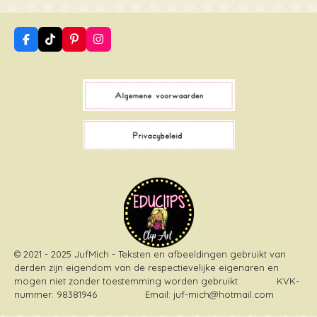
F
T
P
I
a
i
i
n
c
k
n
s
e
T
t
t
b
o
e
a
o
k
r
g
o
e
r
k
s
a
t
m
© 2021 - 2025 JufMich - Teksten en afbeeldingen gebruikt van
derden zijn eigendom van de respectievelijke eigenaren en
mogen niet zonder toestemming worden gebruikt
. KVK-
nummer: 98381946 Email: juf-mich@hotmail.com