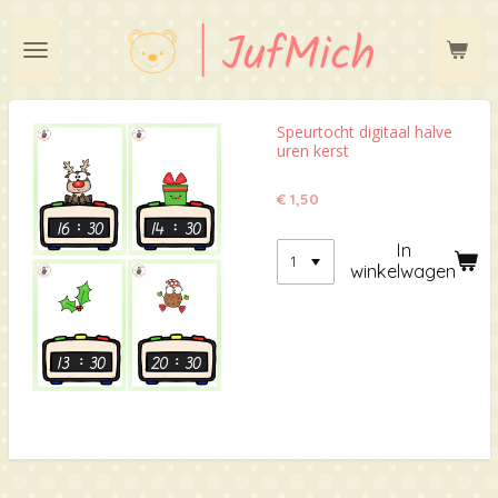
Ga
direct
naar
de
hoofdinhoud
Speurtocht digitaal halve
uren kerst
€ 1,50
In
winkelwagen