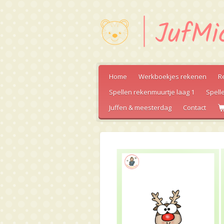
Ga
direct
naar
de
hoofdinhoud
Home
Werkboekjes rekenen
R
Spellen rekenmuurtje laag 1
Spell
Juffen & meesterdag
Contact