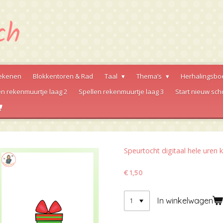
ekenen
Blokkentoren & Rad
Taal
Thema’s
Herhalingsbo
en rekenmuurtje laag 2
Spellen rekenmuurtje laag 3
Start nieuw sch
Speurtocht digitaal hele uren k
€ 1,50
In winkelwagen