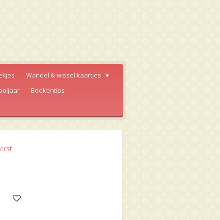
ekjes
Wandel & wissel kaartjes
ooljaar
Boekentips
erst