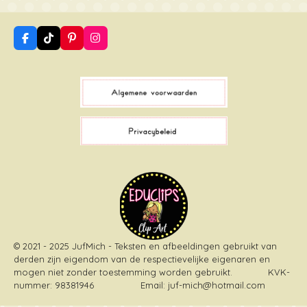
F
T
P
I
a
i
i
n
c
k
n
s
e
T
t
t
b
o
e
a
o
k
r
g
o
e
r
k
s
a
t
m
© 2021 - 2025 JufMich - Teksten en afbeeldingen gebruikt van
derden zijn eigendom van de respectievelijke eigenaren en
mogen niet zonder toestemming worden gebruikt
. KVK-
nummer: 98381946 Email: juf-mich@hotmail.com