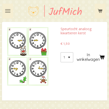
Ga
direct
naar
de
hoofdinhoud
Speurtocht analoog
kwartieren kerst
€ 1,50
In
winkelwagen