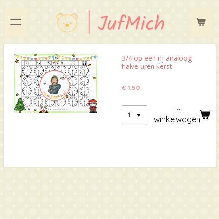
Ga
direct
naar
de
hoofdinhoud
3/4 op een rij analoog
halve uren kerst
€ 1,50
In
winkelwagen