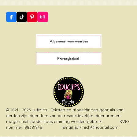
F
T
P
I
a
i
i
n
c
k
n
s
e
T
t
t
b
o
e
a
o
k
r
g
o
e
r
k
s
a
t
m
© 2021 - 2025 JufMich - Teksten en afbeeldingen gebruikt van
derden zijn eigendom van de respectievelijke eigenaren en
mogen niet zonder toestemming worden gebruikt
. KVK-
nummer: 98381946 Email: juf-mich@hotmail.com