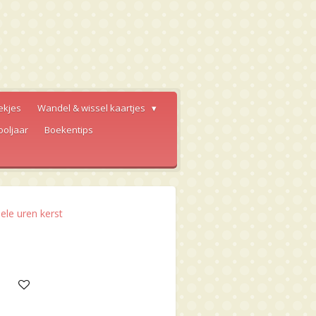
ekjes
Wandel & wissel kaartjes
ooljaar
Boekentips
ele uren kerst