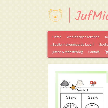
Ga
direct
naar
de
hoofdinhoud
Home
Werkboekjes rekenen
R
Spellen rekenmuurtje laag 1
Spell
Juffen & meesterdag
Contact