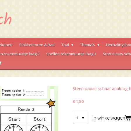
ekenen
Blokkentoren & Rad
Taal
Thema’s
Herhalingsbo
en rekenmuurtje laag 2
Spellen rekenmuurtje laag 3
Start nieuw sch
Steen papier schaar analoog h
€ 1,50
In winkelwagen