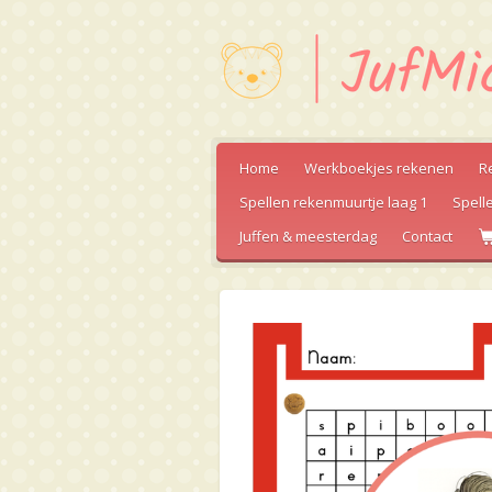
Ga
direct
naar
de
hoofdinhoud
Home
Werkboekjes rekenen
R
Spellen rekenmuurtje laag 1
Spell
Juffen & meesterdag
Contact