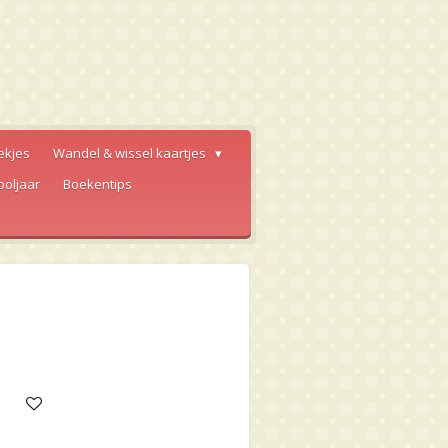
ekjes
Wandel & wissel kaartjes
ooljaar
Boekentips