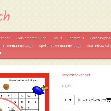
ekenen
Blokkentoren & Rad
Taal
Thema’s
Herhalingsbo
en rekenmuurtje laag 2
Spellen rekenmuurtje laag 3
Start nieuw sch
Woordzoeker sint
€ 1,25
In winkelwagen