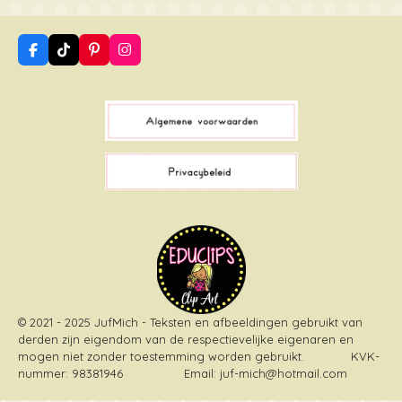
F
T
P
I
a
i
i
n
c
k
n
s
e
T
t
t
b
o
e
a
o
k
r
g
o
e
r
k
s
a
t
m
© 2021 - 2025 JufMich - Teksten en afbeeldingen gebruikt van
derden zijn eigendom van de respectievelijke eigenaren en
mogen niet zonder toestemming worden gebruikt
. KVK-
nummer: 98381946 Email: juf-mich@hotmail.com