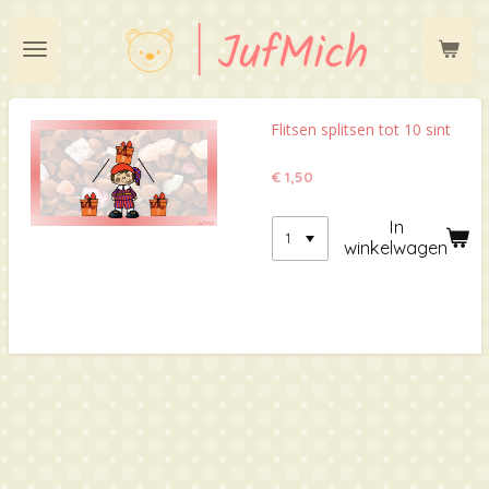
Ga
direct
naar
de
hoofdinhoud
Flitsen splitsen tot 10 sint
€ 1,50
In
winkelwagen