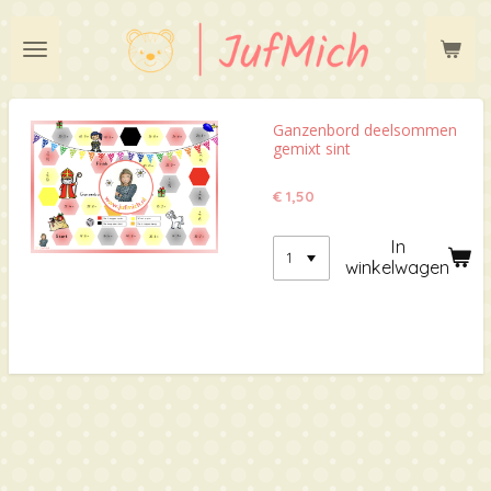
Ga
direct
naar
de
hoofdinhoud
Ganzenbord deelsommen
gemixt sint
€ 1,50
In
winkelwagen