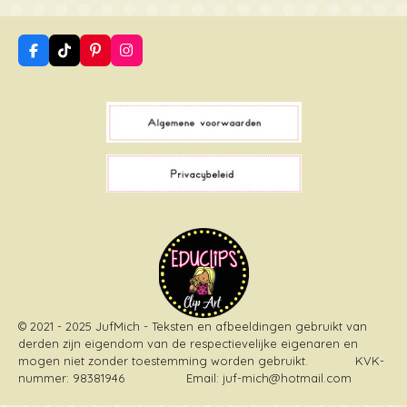
F
T
P
I
a
i
i
n
c
k
n
s
e
T
t
t
b
o
e
a
o
k
r
g
o
e
r
k
s
a
t
m
© 2021 - 2025 JufMich - Teksten en afbeeldingen gebruikt van
derden zijn eigendom van de respectievelijke eigenaren en
mogen niet zonder toestemming worden gebruikt
. KVK-
nummer: 98381946 Email: juf-mich@hotmail.com