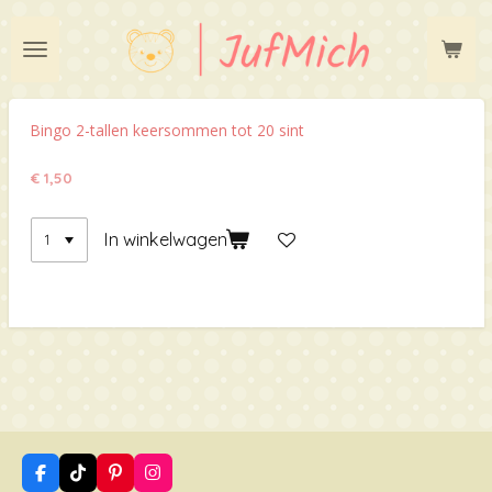
Ga
direct
naar
de
hoofdinhoud
Bingo 2-tallen keersommen tot 20 sint
€ 1,50
In winkelwagen
F
T
P
I