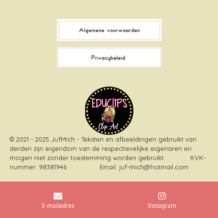
a
i
i
n
c
k
n
s
e
T
t
t
b
o
e
a
o
k
r
g
o
e
r
k
s
a
t
m
© 2021 - 2025 JufMich - Teksten en afbeeldingen gebruikt van
derden zijn eigendom van de respectievelijke eigenaren en
mogen niet zonder toestemming worden gebruikt
. KVK-
nummer: 98381946 Email: juf-mich@hotmail.com
E-mailadres
Instagram