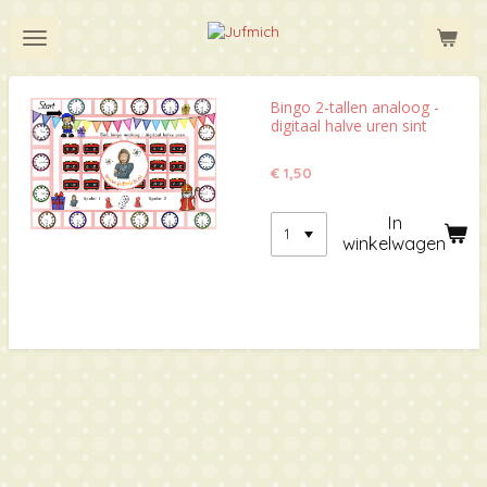
Ga
direct
naar
de
hoofdinhoud
Bingo 2-tallen analoog -
digitaal halve uren sint
€ 1,50
In
winkelwagen