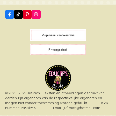
F
T
P
I
a
i
i
n
c
k
n
s
e
T
t
t
b
o
e
a
o
k
r
g
o
e
r
k
s
a
t
m
© 2021 - 2025 JufMich - Teksten en afbeeldingen gebruikt van
derden zijn eigendom van de respectievelijke eigenaren en
mogen niet zonder toestemming worden gebruikt
. KVK-
nummer: 98381946 Email: juf-mich@hotmail.com