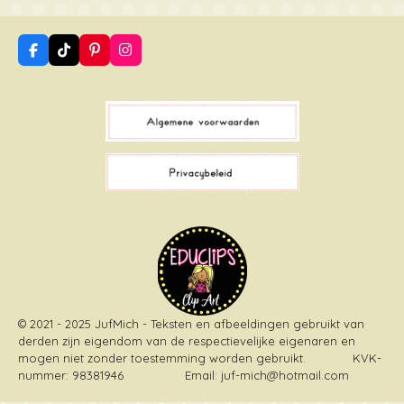
F
T
P
I
a
i
i
n
c
k
n
s
e
T
t
t
b
o
e
a
o
k
r
g
o
e
r
k
s
a
t
m
© 2021 - 2025 JufMich - Teksten en afbeeldingen gebruikt van
derden zijn eigendom van de respectievelijke eigenaren en
mogen niet zonder toestemming worden gebruikt
. KVK-
nummer: 98381946 Email: juf-mich@hotmail.com