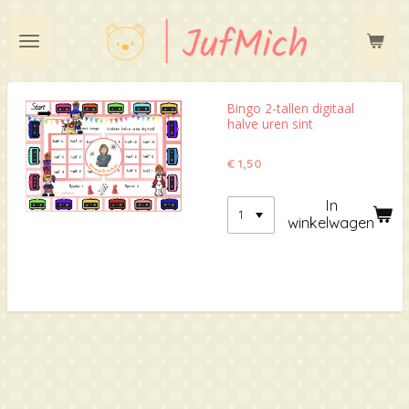
Ga
direct
naar
de
hoofdinhoud
Bingo 2-tallen digitaal
halve uren sint
€ 1,50
In
winkelwagen