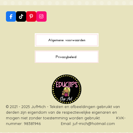
F
T
P
I
a
i
i
n
c
k
n
s
e
T
t
t
b
o
e
a
o
k
r
g
o
e
r
k
s
a
t
m
© 2021 - 2025 JufMich - Teksten en afbeeldingen gebruikt van
derden zijn eigendom van de respectievelijke eigenaren en
mogen niet zonder toestemming worden gebruikt
. KVK-
nummer: 98381946 Email: juf-mich@hotmail.com