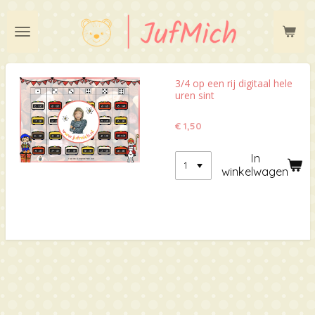
Ga
direct
naar
de
hoofdinhoud
3/4 op een rij digitaal hele
uren sint
€ 1,50
In
winkelwagen