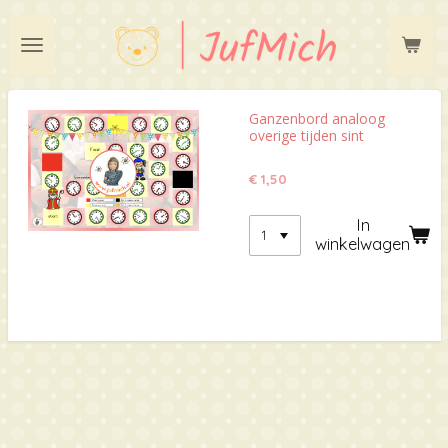
Ga
direct
naar
de
hoofdinhoud
Ganzenbord analoog
overige tijden sint
€ 1,50
In
winkelwagen