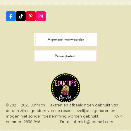
F
T
P
I
a
i
i
n
c
k
n
s
e
T
t
t
b
o
e
a
o
k
r
g
o
e
r
k
s
a
t
m
© 2021 - 2025 JufMich - Teksten en afbeeldingen gebruikt van
derden zijn eigendom van de respectievelijke eigenaren en
mogen niet zonder toestemming worden gebruikt
. KVK-
nummer: 98381946 Email: juf-mich@hotmail.com