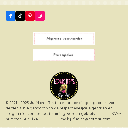
F
T
P
I
a
i
i
n
c
k
n
s
e
T
t
t
b
o
e
a
o
k
r
g
o
e
r
k
s
a
t
m
© 2021 - 2025 JufMich - Teksten en afbeeldingen gebruikt van
derden zijn eigendom van de respectievelijke eigenaren en
mogen niet zonder toestemming worden gebruikt
. KVK-
nummer: 98381946 Email: juf-mich@hotmail.com