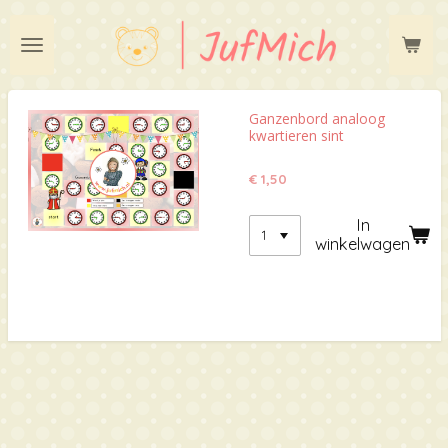
Ga
direct
naar
de
hoofdinhoud
Ganzenbord analoog
kwartieren sint
€ 1,50
In
winkelwagen