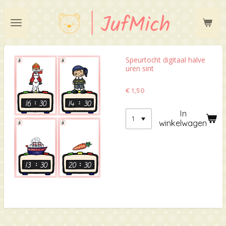
Ga
direct
naar
de
hoofdinhoud
Speurtocht digitaal halve
uren sint
€ 1,50
In
winkelwagen