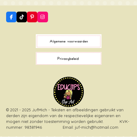
F
T
P
I
a
i
i
n
c
k
n
s
e
T
t
t
b
o
e
a
o
k
r
g
o
e
r
k
s
a
t
m
© 2021 - 2025 JufMich - Teksten en afbeeldingen gebruikt van
derden zijn eigendom van de respectievelijke eigenaren en
mogen niet zonder toestemming worden gebruikt
. KVK-
nummer: 98381946 Email: juf-mich@hotmail.com