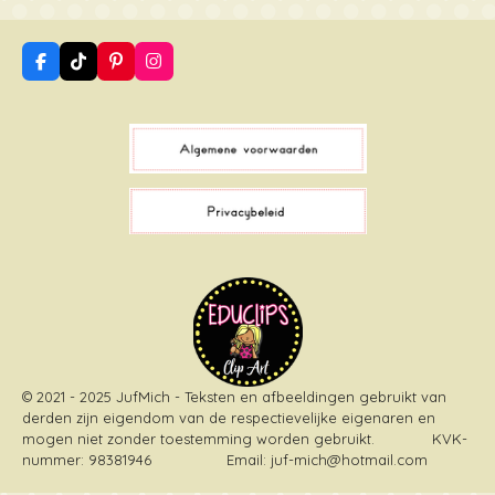
F
T
P
I
a
i
i
n
c
k
n
s
e
T
t
t
b
o
e
a
o
k
r
g
o
e
r
k
s
a
t
m
© 2021 - 2025 JufMich - Teksten en afbeeldingen gebruikt van
derden zijn eigendom van de respectievelijke eigenaren en
mogen niet zonder toestemming worden gebruikt
. KVK-
nummer: 98381946 Email: juf-mich@hotmail.com