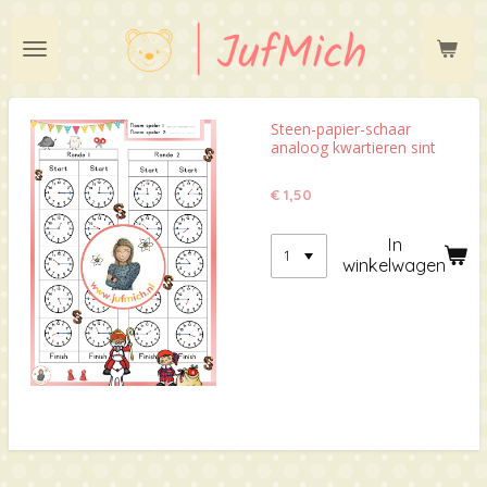
Ga
direct
naar
de
hoofdinhoud
Steen-papier-schaar
analoog kwartieren sint
€ 1,50
In
winkelwagen