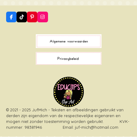
F
T
P
I
a
i
i
n
c
k
n
s
e
T
t
t
b
o
e
a
o
k
r
g
o
e
r
k
s
a
t
m
© 2021 - 2025 JufMich - Teksten en afbeeldingen gebruikt van
derden zijn eigendom van de respectievelijke eigenaren en
mogen niet zonder toestemming worden gebruikt
. KVK-
nummer: 98381946 Email: juf-mich@hotmail.com