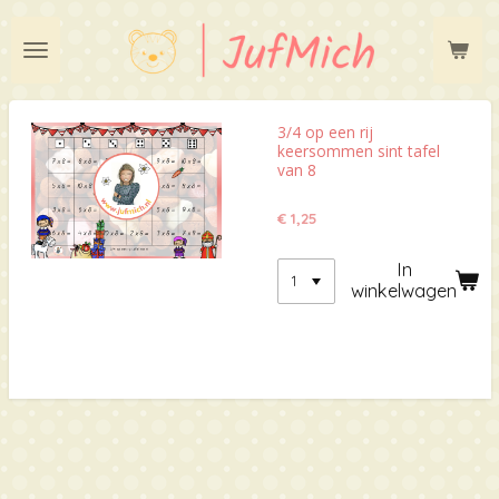
Ga
direct
naar
de
hoofdinhoud
3/4 op een rij
keersommen sint tafel
van 8
€ 1,25
In
winkelwagen