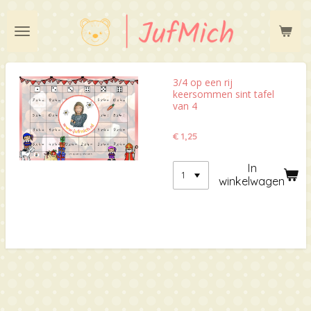
Ga
direct
naar
de
hoofdinhoud
3/4 op een rij
keersommen sint tafel
van 4
€ 1,25
In
winkelwagen