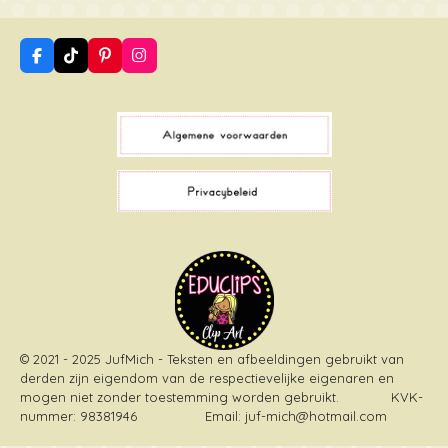
F
T
P
I
a
i
i
n
c
k
n
s
e
T
t
t
b
o
e
a
o
k
r
g
o
e
r
k
s
a
t
m
© 2021 - 2025 JufMich - Teksten en afbeeldingen gebruikt van
derden zijn eigendom van de respectievelijke eigenaren en
mogen niet zonder toestemming worden gebruikt
. KVK-
nummer: 98381946 Email: juf-mich@hotmail.com