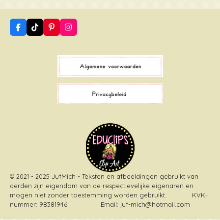
F
T
P
I
a
i
i
n
c
k
n
s
e
T
t
t
b
o
e
a
o
k
r
g
o
e
r
k
s
a
t
m
© 2021 - 2025 JufMich - Teksten en afbeeldingen gebruikt van
derden zijn eigendom van de respectievelijke eigenaren en
mogen niet zonder toestemming worden gebruikt
. KVK-
nummer: 98381946 Email: juf-mich@hotmail.com