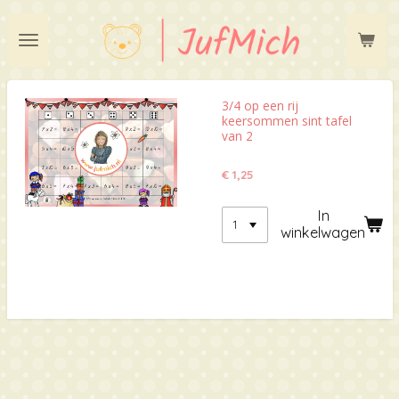
Ga
direct
naar
de
hoofdinhoud
3/4 op een rij
keersommen sint tafel
van 2
€ 1,25
In
winkelwagen