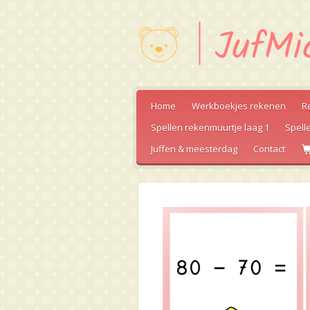
Ga
direct
naar
de
hoofdinhoud
Home
Werkboekjes rekenen
R
Spellen rekenmuurtje laag 1
Spell
Juffen & meesterdag
Contact