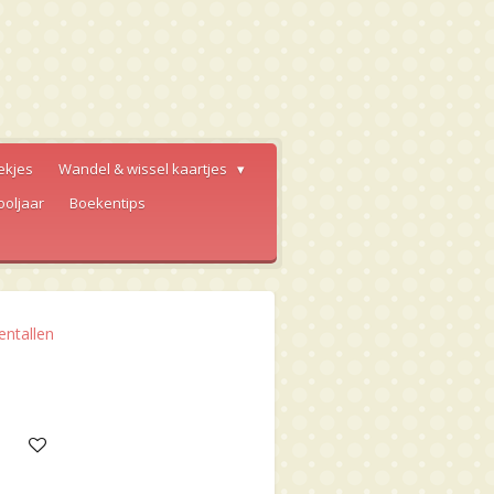
ekjes
Wandel & wissel kaartjes
ooljaar
Boekentips
entallen