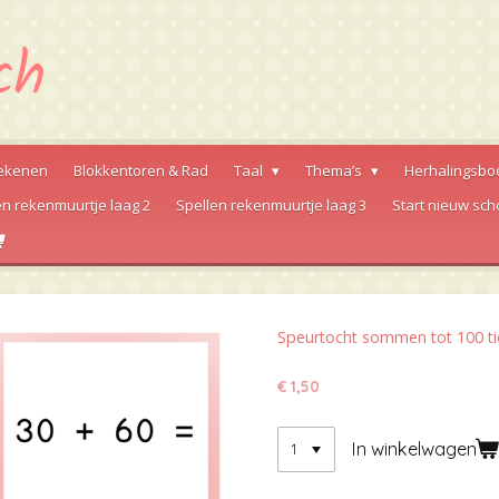
ekenen
Blokkentoren & Rad
Taal
Thema’s
Herhalingsbo
en rekenmuurtje laag 2
Spellen rekenmuurtje laag 3
Start nieuw sch
Speurtocht sommen tot 100 ti
€ 1,50
In winkelwagen