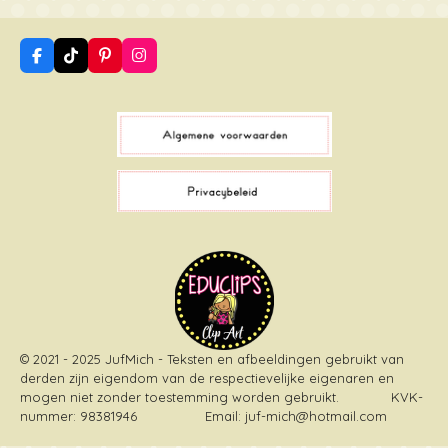
F
T
P
I
a
i
i
n
c
k
n
s
e
T
t
t
b
o
e
a
o
k
r
g
o
e
r
k
s
a
t
m
© 2021 - 2025 JufMich - Teksten en afbeeldingen gebruikt van
derden zijn eigendom van de respectievelijke eigenaren en
mogen niet zonder toestemming worden gebruikt
. KVK-
nummer: 98381946 Email: juf-mich@hotmail.com