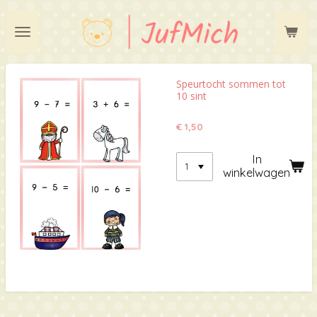
Ga
direct
naar
de
hoofdinhoud
Speurtocht sommen tot
10 sint
€ 1,50
In
winkelwagen