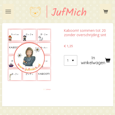
Ga
direct
naar
de
hoofdinhoud
Kaboom! sommen tot 20
zonder overschrijding sint
€ 1,25
In
winkelwagen