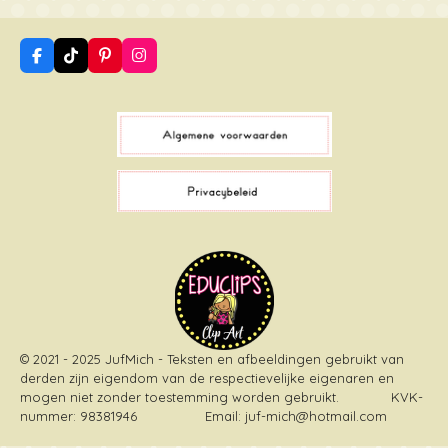
F
T
P
I
a
i
i
n
c
k
n
s
e
T
t
t
b
o
e
a
o
k
r
g
o
e
r
k
s
a
t
m
© 2021 - 2025 JufMich - Teksten en afbeeldingen gebruikt van
derden zijn eigendom van de respectievelijke eigenaren en
mogen niet zonder toestemming worden gebruikt
. KVK-
nummer: 98381946 Email: juf-mich@hotmail.com